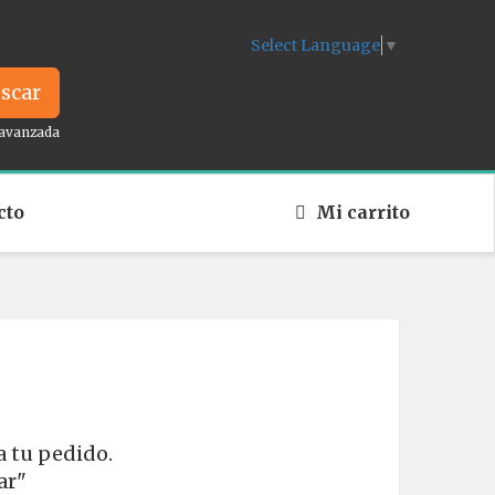
Select Language
▼
scar
avanzada
cto
Mi carrito
a tu pedido.
ar"