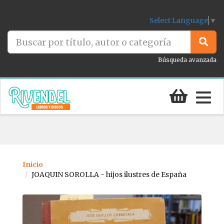
Select Language
▼
Búsqueda avanzada
Togg
navig
Inicio
JOAQUIN SOROLLA - hijos ilustres de España