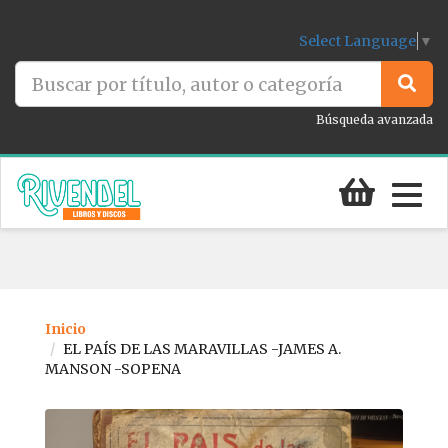
Select Language
▼
Búsqueda avanzada
Togg
navig
Inicio
EL PAÍS DE LAS MARAVILLAS -JAMES A.
MANSON -SOPENA