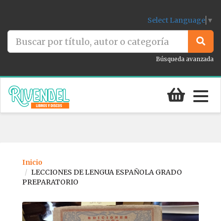
Select Language
▼
Búsqueda avanzada
Togg
navig
Inicio
LECCIONES DE LENGUA ESPAÑOLA GRADO
PREPARATORIO