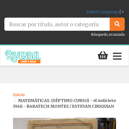
Select Language
▼
Búsqueda avanzada
Togg
navig
Inicio
MATEMÁTICAS. (SÉPTIMO CURSO) - el noticiero
1948 - BARATECH MONTES / ESTEVAN CIRIQUIAN