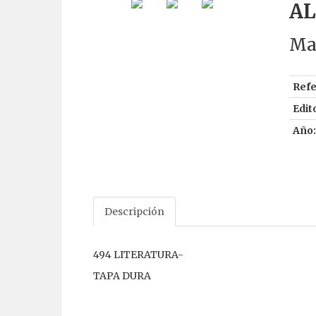
AL
Mar
Refe
Edito
Año:
Descripción
494 LITERATURA-
TAPA DURA