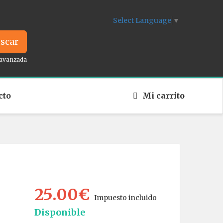
Select Language
▼
scar
avanzada
cto
Mi carrito
25.00€
Impuesto incluido
Disponible