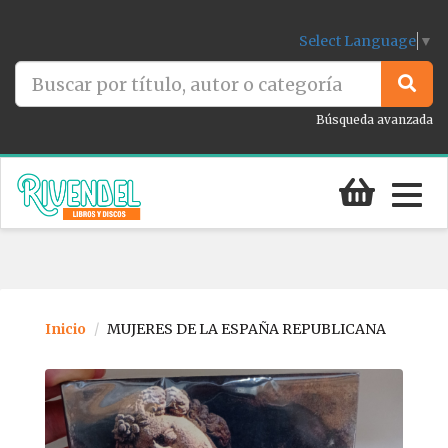
Select Language
▼
Búsqueda avanzada
Togg
navig
Inicio
MUJERES DE LA ESPAÑA REPUBLICANA