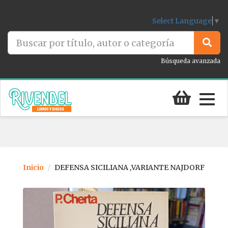
Select Language
▼
Búsqueda avanzada
Togg
navig
Inicio
DEFENSA SICILIANA ,VARIANTE NAJDORF