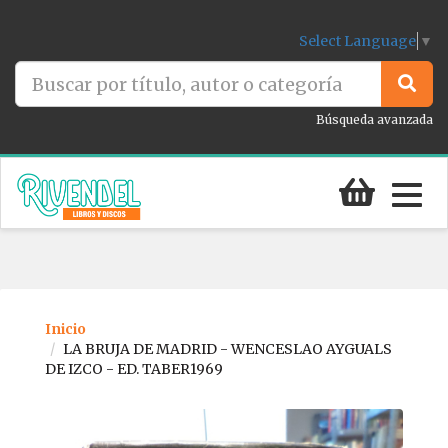
Select Language
▼
Búsqueda avanzada
Togg
navig
Inicio
LA BRUJA DE MADRID - WENCESLAO AYGUALS
DE IZCO - ED. TABER1969