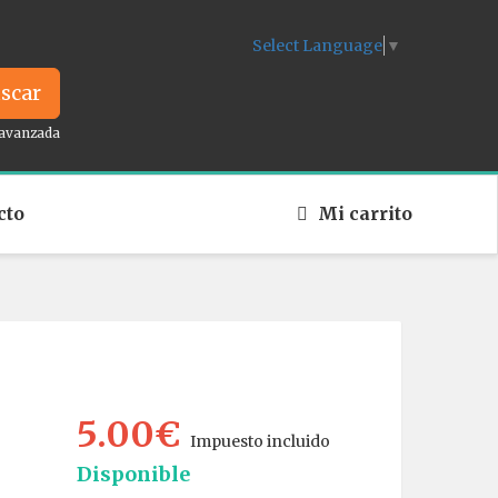
Select Language
▼
scar
avanzada
cto
Mi carrito
5.00€
Impuesto incluido
Disponible