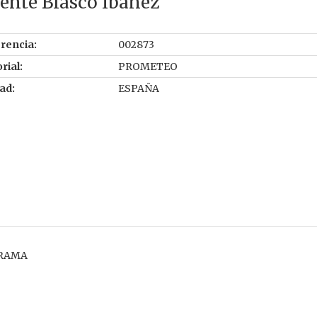
ente Blasco Ibañez
rencia:
002873
rial:
PROMETEO
ad:
ESPAÑA
DRAMA