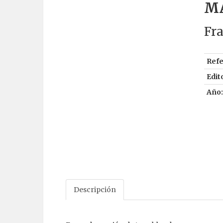
MA
Fra
Refe
Edito
Año:
Descripción