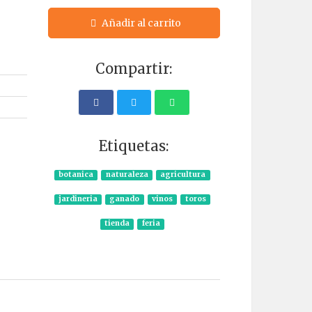
Añadir al carrito
Compartir:
Etiquetas:
botanica
naturaleza
agricultura
jardineria
ganado
vinos
toros
tienda
feria