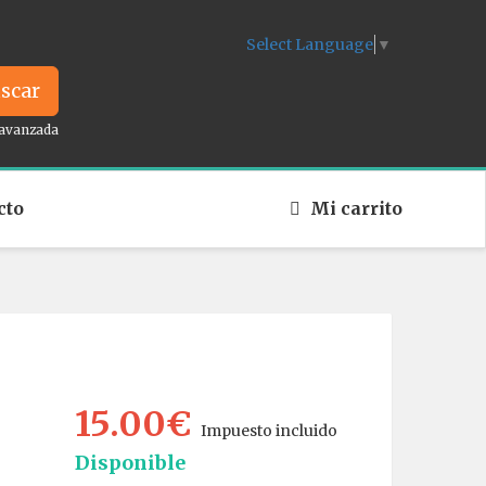
Select Language
▼
scar
avanzada
cto
Mi carrito
15.00€
Impuesto incluido
Disponible