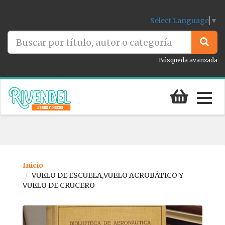
Select Language
▼
Búsqueda avanzada
Togg
navig
Inicio
VUELO DE ESCUELA,VUELO ACROBÁTICO Y
VUELO DE CRUCERO