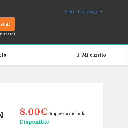
Select Language
▼
scar
avanzada
cto
Mi carrito
8.00€
N
Impuesto incluido
Disponible