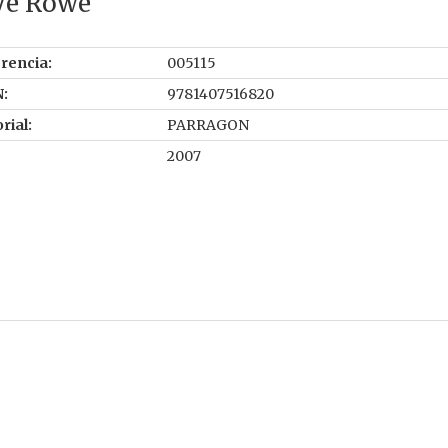
ye Rowe
rencia:
005115
:
9781407516820
rial:
PARRAGON
2007