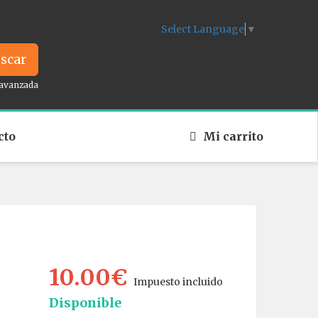
Select Language
▼
scar
avanzada
cto
Mi carrito
10.00€
Impuesto incluido
Disponible