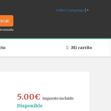
Select Language
▼
scar
avanzada
cto
Mi carrito
5.00€
Impuesto incluido
Disponible