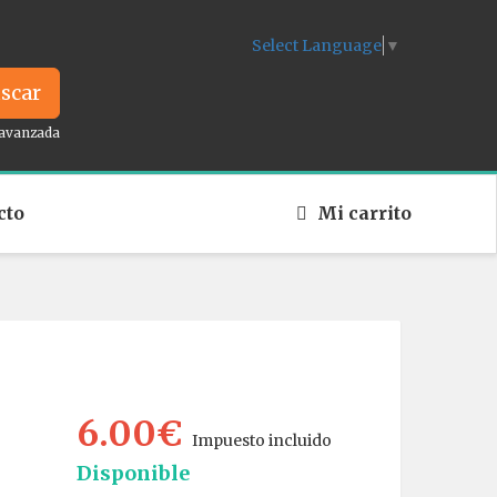
Select Language
▼
scar
avanzada
cto
Mi carrito
6.00€
Impuesto incluido
Disponible