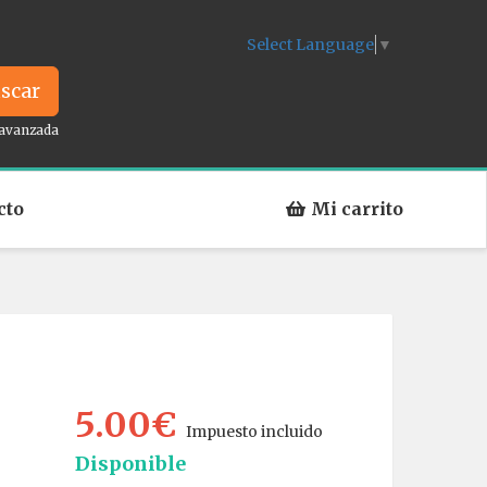
Select Language
▼
scar
avanzada
cto
Mi carrito
5.00€
Impuesto incluido
Disponible