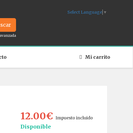
Select Language
▼
scar
avanzada
cto
Mi carrito
12.00€
Impuesto incluido
Disponible