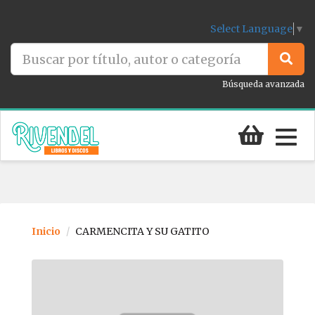
Select Language
▼
Búsqueda avanzada
Togg
navig
Inicio
CARMENCITA Y SU GATITO