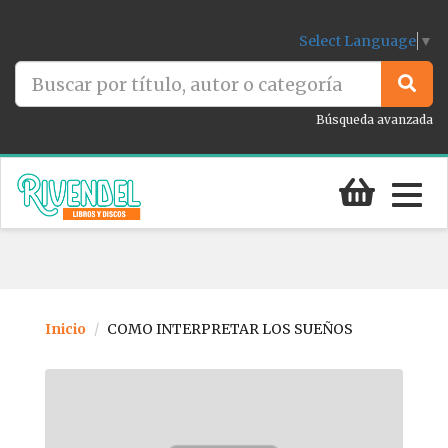
Select Language
▼
Búsqueda avanzada
Togg
navig
Inicio
COMO INTERPRETAR LOS SUEÑOS