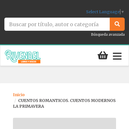
Select Language
▼
Búsqueda avanzada
Togg
navig
Inicio
CUENTOS ROMANTICOS. CUENTOS MODERNOS
LA PRIMAVERA