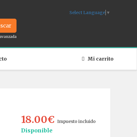
Select Language
▼
scar
avanzada
cto
Mi carrito
18.00€
Impuesto incluido
Disponible