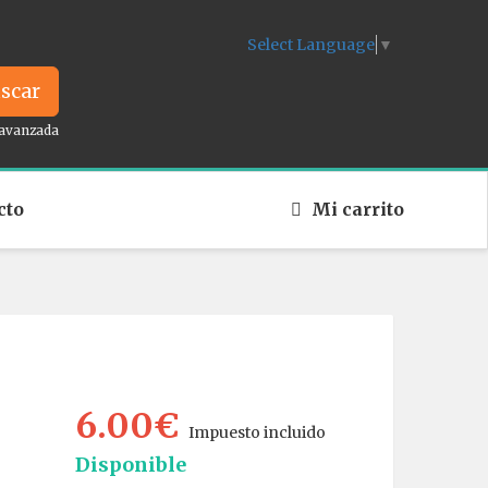
Select Language
▼
scar
avanzada
cto
Mi carrito
6.00€
Impuesto incluido
Disponible