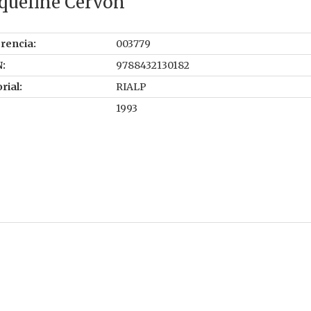
queline Cervon
rencia:
003779
:
9788432130182
rial:
RIALP
1993