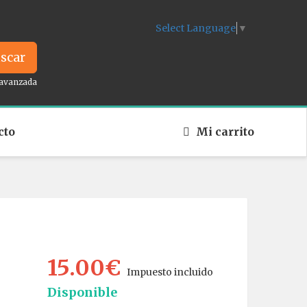
Select Language
▼
scar
avanzada
cto
Mi carrito
15.00€
Impuesto incluido
Disponible