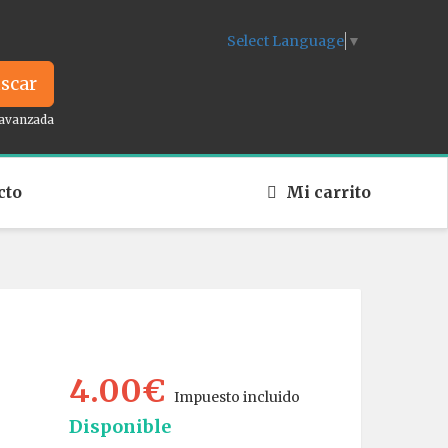
Select Language
▼
scar
avanzada
cto
Mi carrito
4.00€
Impuesto incluido
Disponible