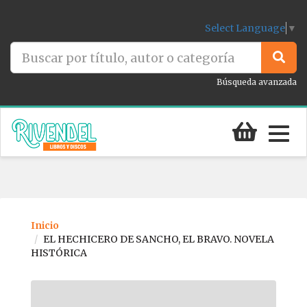
Select Language
▼
Búsqueda avanzada
Togg
navig
Inicio
EL HECHICERO DE SANCHO, EL BRAVO. NOVELA
HISTÓRICA