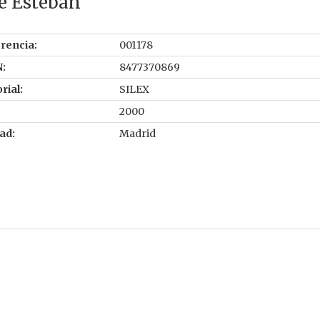
e Esteban
rencia:
001178
:
8477370869
rial:
SILEX
2000
ad:
Madrid