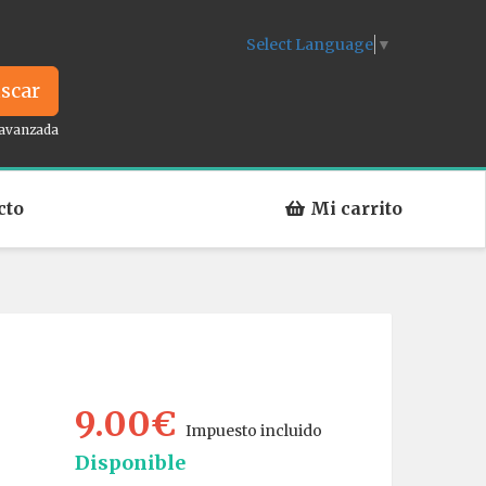
Select Language
▼
scar
avanzada
cto
Mi carrito
9.00€
Impuesto incluido
Disponible