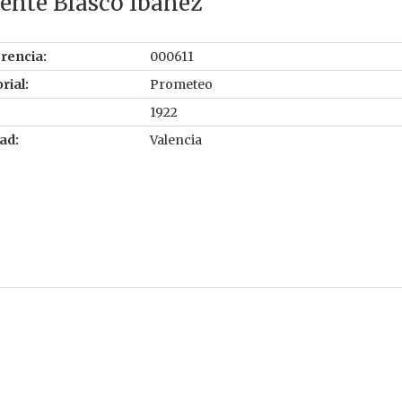
ente Blasco Ibañez
rencia:
000611
rial:
Prometeo
1922
ad:
Valencia