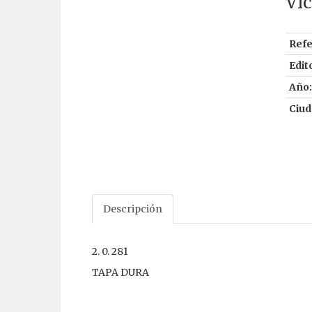
Vic
Refe
Edito
Año:
Ciud
Descripción
2. 0. 281
TAPA DURA