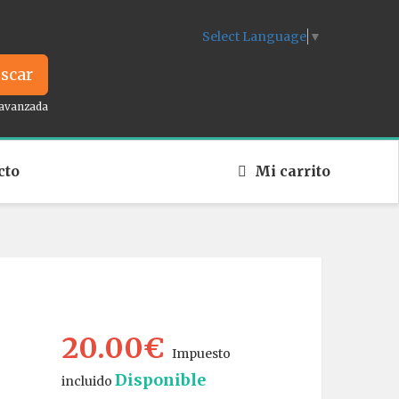
Select Language
▼
scar
avanzada
cto
Mi carrito
20.00€
Impuesto
Disponible
incluido