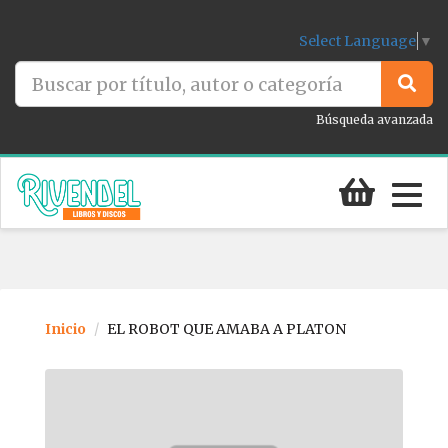
Select Language
▼
Búsqueda avanzada
Togg
navig
Inicio
EL ROBOT QUE AMABA A PLATON