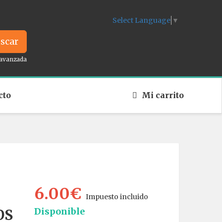
Select Language
▼
scar
avanzada
cto
Mi carrito
6.00€
Impuesto incluido
Disponible
OS