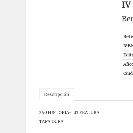
IV
Ben
Refe
ISBN
Edito
Año:
Ciud
Descripción
240 HISTORIA- LITERATURA
TAPA DURA