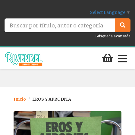
Select Language
▼
Búsqueda avanzada
Togg
navig
Inicio
EROS Y AFRODITA