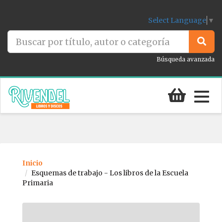
Select Language
▼
Búsqueda avanzada
Togg
navig
Inicio
Esquemas de trabajo - Los libros de la Escuela
Primaria