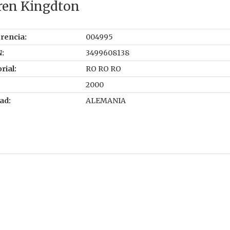
ren Kingdton
rencia:
004995
:
3499608138
rial:
RO RO RO
2000
ad:
ALEMANIA