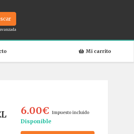
scar
avanzada
cto
Mi carrito
6.00€
EL
Impuesto incluido
Disponible