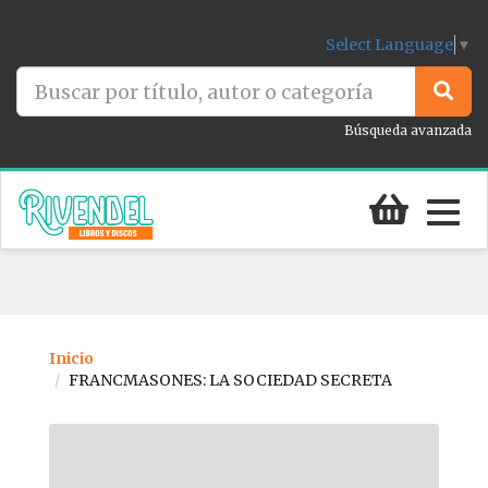
Select Language
▼
Búsqueda avanzada
Togg
navig
Inicio
FRANCMASONES: LA SOCIEDAD SECRETA