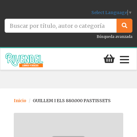
Select Language
▼
Búsqueda avanzada
Togg
navig
Inicio
GUILLEM I ELS 880.000 PASTISSETS