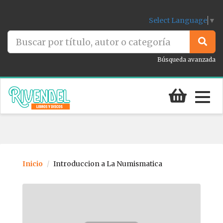
Select Language
▼
Búsqueda avanzada
Togg
navig
Inicio
Introduccion a La Numismatica