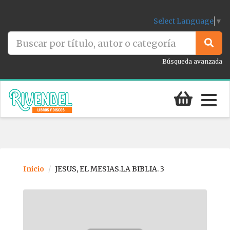
Select Language
▼
Búsqueda avanzada
Togg
navig
Inicio
JESUS, EL MESIAS.LA BIBLIA. 3