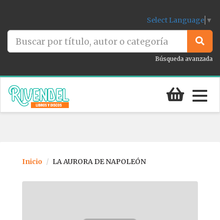
Select Language
▼
Búsqueda avanzada
Togg
navig
Inicio
LA AURORA DE NAPOLEÓN