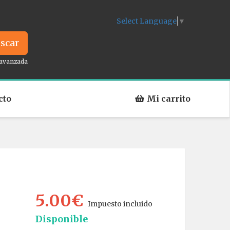
Select Language
▼
scar
avanzada
cto
Mi carrito
5.00€
Impuesto incluido
Disponible