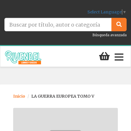
Select Language
▼
Búsqueda avanzada
Togg
navig
Inicio
LA GUERRA EUROPEA TOMO V