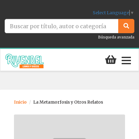
Select Language
▼
Búsqueda avanzada
Togg
navig
Inicio
La Metamorfosis y Otros Relatos