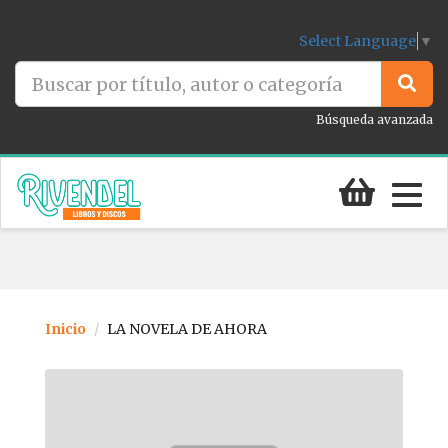
Select Language
▼
Búsqueda avanzada
Togg
navig
Inicio
LA NOVELA DE AHORA