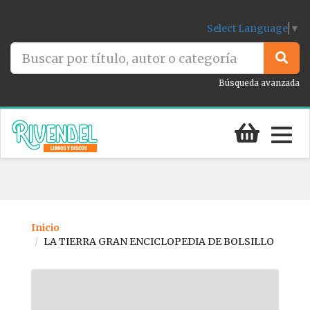
Select Language
▼
Búsqueda avanzada
Togg
navig
Inicio
LA TIERRA GRAN ENCICLOPEDIA DE BOLSILLO