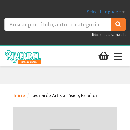
Select Language
▼
Búsqueda avanzada
Togg
navig
Inicio
Leonardo Artista, Fisico, Escultor