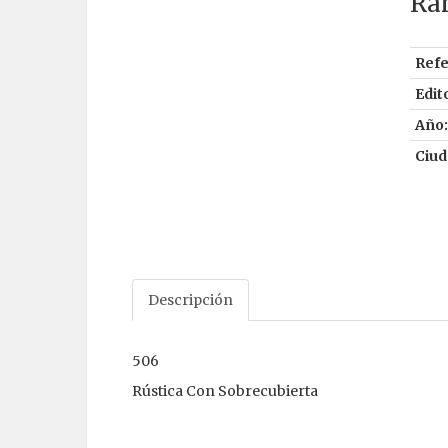
Ra
Refe
Edito
Año:
Ciud
Descripción
506
Rústica Con Sobrecubierta