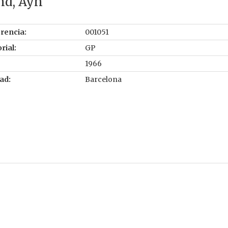
nd, Ayn
rencia:
001051
rial:
GP
1966
ad:
Barcelona