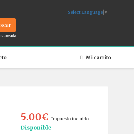
Select Language
▼
scar
avanzada
cto
Mi carrito
5.00€
Impuesto incluido
Disponible