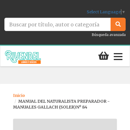
Select Language
▼
Búsqueda avanzada
Togg
navig
Inicio
MANUAL DEL NATURALISTA PREPARADOR -
MANUALES GALLACH (SOLER)Nº 84