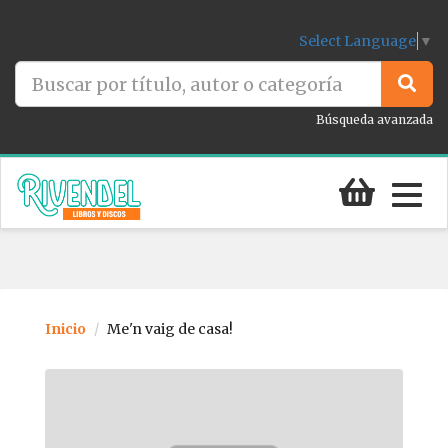
Select Language
▼
Búsqueda avanzada
Togg
navig
Inicio
Me'n vaig de casa!