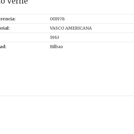
io Verne
rencia:
001978
rial:
VASCO AMERICANA
1963
ad:
Bilbao