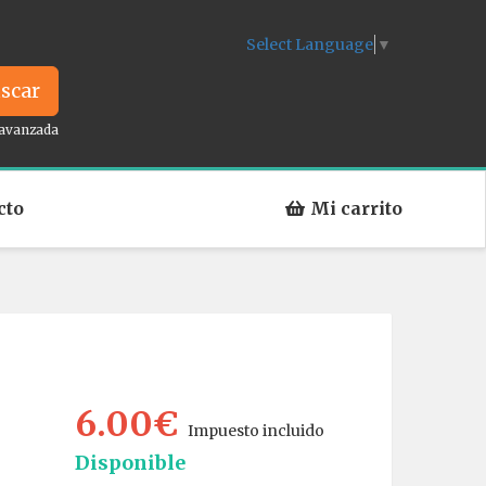
Select Language
▼
scar
avanzada
cto
Mi carrito
6.00€
Impuesto incluido
Disponible