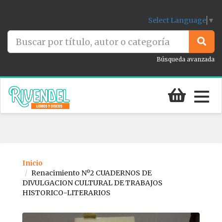
Select Language
▼
Búsqueda avanzada
Togg
navig
Inicio
Renacimiento Nº2 CUADERNOS DE
DIVULGACION CULTURAL DE TRABAJOS
HISTORICO-LITERARIOS