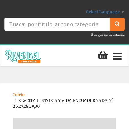
Select Language
▼
Búsqueda avanzada
Togg
navig
Inicio
REVISTA HISTORIA Y VIDA ENCUADERNADA Nº
26,27,28,29,30